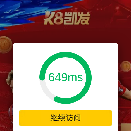
649ms